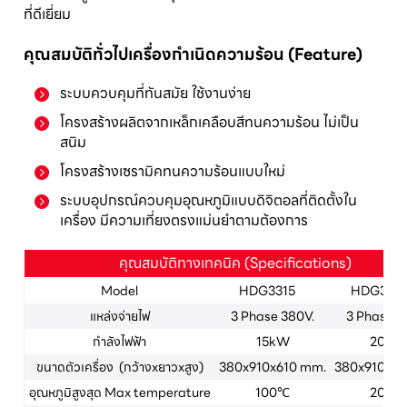
ที่ดีเยี่ยม
คุณสมบัติทั่วไปเครื่องกำเนิดความร้อน (Feature)
ระบบควบคุมที่ทันสมัย ใช้งานง่าย
โครงสร้างผลิตจากเหล็กเคลือบสีทนความร้อน ไม่เป็น
สนิม
โครงสร้างเซรามิคทนความร้อนแบบใหม่
ระบบอุปกรณ์ควบคุมอุณหภูมิแบบดิจิตอลที่ติดตั้งใน
เครื่อง มีความเที่ยงตรงแม่นยำตามต้องการ
คุณสมบัติทางเทคนิค (Specifications)
Model
HDG3315
HDG33
แหล่งจ่ายไฟ
3 Phase 380V.
3 Phase 3
กำลังไฟฟ้า
15kW
20kW
ขนาดตัวเครื่อง (กว้างxยาวxสูง)
380x910x610 mm.
380x910x61
อุณหภูมิสูงสุด Max temperature
100℃
200℃