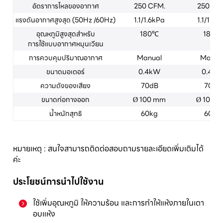
อัตราการไหลของอากาศ
250 CFM.
250 CF
แรงดันอากาศสูงสุด (50Hz /60Hz)
1.1/1.6kPa
1.1/1.6k
อุณหภูมิสูงสุดสำหรับ
180℃
180℃
การใช้แบบอากาศหมุนเวียน
การควบคุมปริมาณอากาศ
Manual
Manua
ขนาดมอเตอร์
0.4kW
0.4k
ความดังของเสียง
70dB
70dB
ขนาดท่อทางออก
Ø 100 mm
Ø 100 
น้ำหนักสุทธิ
60kg
60kg
หมายเหตุ : สนใจสามารถติดต่อสอบถามรายละเอียดเพิ่มเติมได้
ค่ะ
ประโยชน์การนำไปใช้งาน
ใช้เพิ่มอุณหภูมิ ให้ความร้อน และการทำให้แห้งภายในเตา
อบแห้ง