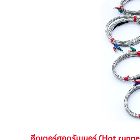
ฮีตเตอร์ฮอตรันเนอร์ (Hot runn