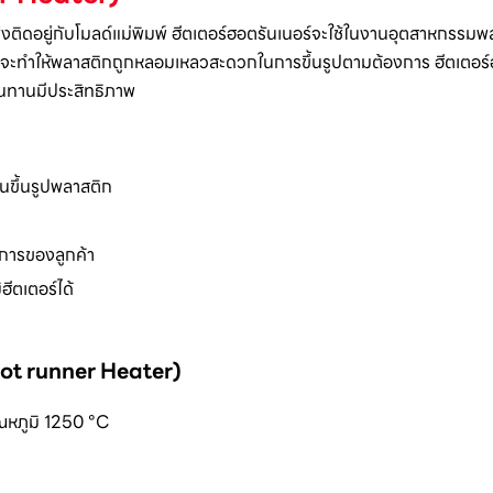
ซึ่งติดอยู่กับโมลด์แม่พิมพ์ ฮีตเตอร์ฮอตรันเนอร์จะใช้ในงานอุตสาหกรรมพ
จะทำให้พลาสติกถูกหลอมเหลวสะดวกในการขึ้นรูปตามต้องการ ฮีตเตอร์ฮอ
ทนทานมีประสิทธิภาพ
ขึ้นรูปพลาสติก
งการของลูกค้า
ฮีตเตอร์ได้
(Hot runner Heater)
หภูมิ 1250 °C