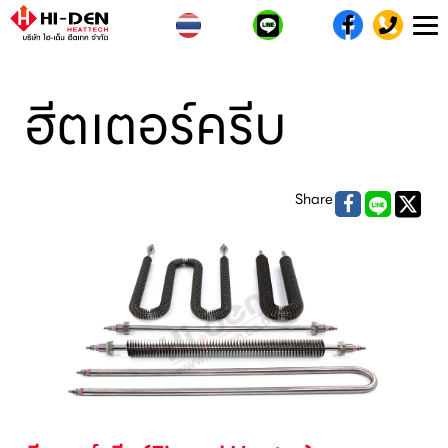
T
n
ฮีตเตอร์ครีบ
Share