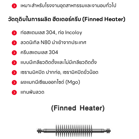
เหมาะสำหรับโรงงานอุตสาหกรรมและงานอบทั่วไป
วัตถุดิบในการผลิต ฮีตเตอร์ครีบ (Finned Heater)
ท่อสแตนเลส 304, ท่อ Incoloy
ลวดนิเกิล N80 นำเข้าจากประเทศ
ครีบสแตนเลส 304
แบบมีเกลียวติดตั้งและไม่มีเกลียวติดตั้ง
เซรามมิคปิด ปากท่อ, เซรามิคปิดขั่วน๊อต
ผงแมกนีเซียมออกไซด์ (Mgo)
แกนพันลวด