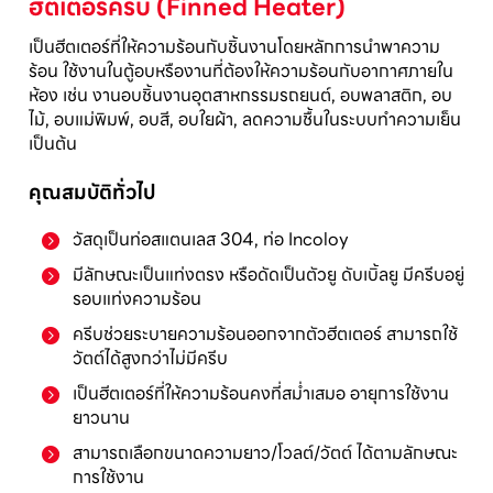
ฮีตเตอร์ครีบ (Finned Heater)
เป็นฮีตเตอร์ที่ให้ความร้อนกับชิ้นงานโดยหลักการนำพาความ
ร้อน ใช้งานในตู้อบหรืองานที่ต้องให้ความร้อนกับอากาศภายใน
ห้อง เช่น งานอบชิ้นงานอุตสาหกรรมรถยนต์, อบพลาสติก, อบ
ไม้, อบแม่พิมพ์, อบสี, อบใยผ้า, ลดความชื้นในระบบทำความเย็น
เป็นต้น
คุณสมบัติทั่วไป
วัสดุเป็นท่อสแตนเลส 304, ท่อ Incoloy
มีลักษณะเป็นแท่งตรง หรือดัดเป็นตัวยู ดับเบิ้ลยู มีครีบอยู่
รอบแท่งความร้อน
ครีบช่วยระบายความร้อนออกจากตัวฮีตเตอร์ สามารถใช้
วัตต์ได้สูงกว่าไม่มีครีบ
เป็นฮีตเตอร์ที่ให้ความร้อนคงที่สม่ำเสมอ อายุการใช้งาน
ยาวนาน
สามารถเลือกขนาดความยาว/โวลต์/วัตต์ ได้ตามลักษณะ
การใช้งาน