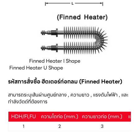
Finned Heater I Shape
Finned Heater U Shape
รหัสการสั่งซื้อ ฮีตเตอร์ท่อกลม (Finned Heater)
สามารถระบุเส้นผ่านศูนย์กลาง , ความยาว , แรงดันไฟฟ้า , และ
กำลังวัตต์ที่ต้องการ
HDH/FI,FU
ความโตท่อ (mm.)
ความยาวท่อ (mm.)
แรงดั
1
2
3